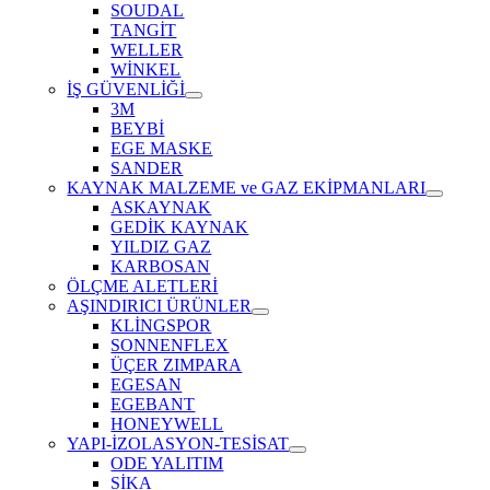
SOUDAL
TANGİT
WELLER
WİNKEL
İŞ GÜVENLİĞİ
3M
BEYBİ
EGE MASKE
SANDER
KAYNAK MALZEME ve GAZ EKİPMANLARI
ASKAYNAK
GEDİK KAYNAK
YILDIZ GAZ
KARBOSAN
ÖLÇME ALETLERİ
AŞINDIRICI ÜRÜNLER
KLİNGSPOR
SONNENFLEX
ÜÇER ZIMPARA
EGESAN
EGEBANT
HONEYWELL
YAPI-İZOLASYON-TESİSAT
ODE YALITIM
SİKA