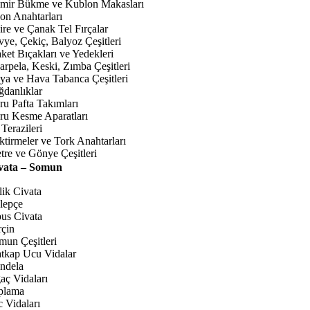
mir Bükme ve Kublon Makasları
jon Anahtarları
ire ve Çanak Tel Fırçalar
vye, Çekiç, Balyoz Çeşitleri
ket Bıçakları ve Yedekleri
karpela, Keski, Zımba Çeşitleri
ya ve Hava Tabanca Çeşitleri
ğdanlıklar
ru Pafta Takımları
ru Kesme Aparatları
Terazileri
ktirmeler ve Tork Anahtarları
tre ve Gönye Çeşitleri
vata – Somun
lik Civata
lepçe
bus Civata
rçin
mun Çeşitleri
tkap Ucu Vidalar
ndela
aç Vidaları
plama
c Vidaları