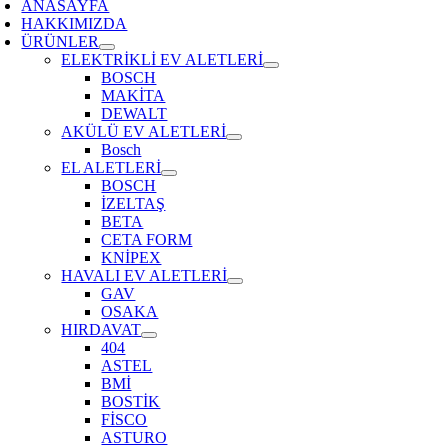
ANASAYFA
HAKKIMIZDA
ÜRÜNLER
ELEKTRİKLİ EV ALETLERİ
BOSCH
MAKİTA
DEWALT
AKÜLÜ EV ALETLERİ
Bosch
EL ALETLERİ
BOSCH
İZELTAŞ
BETA
CETA FORM
KNİPEX
HAVALI EV ALETLERİ
GAV
OSAKA
HIRDAVAT
404
ASTEL
BMİ
BOSTİK
FİSCO
ASTURO