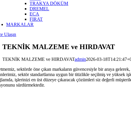
TRAKYA DÖKÜM
DREMEL
ECA
FIRAT
MARKALAR
ze Ulaşın
TEKNİK MALZEME ve HIRDAVAT
TEKNİK MALZEME ve HIRDAVAT
admin
2026-03-18T14:21:47+
letmemiz, sektörde öne çıkan markaların güvencesiyle bir araya gelerek, 
nlerimiz, sektör standartlarına uygun bir titizlikle seçilmiş ve yüksek 
ğlamda, işlerinizi en üst düzeye çıkaracak çözümleri siz değerli müşter
syonunu sürdürmektedir.