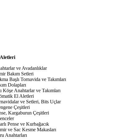
Aletleri
ahtarlar ve Avadanlıklar
mir Bakım Setleri
kma Başlı Tornavida ve Takımları
kım Dolapları
tı Köşe Anahtarlar ve Takımları
ömatik El Aletleri
navidalar ve Setleri, Bits Uçlar
ngene Çeşitleri
nse, Kargaburun Çeşitleri
kenceler
arlı Pense ve Kurbağacık
mir ve Sac Kesme Makasları
ru Anahtarları