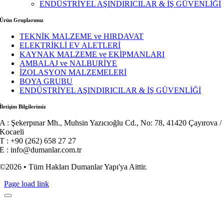
ENDÜSTRİYEL AŞINDIRICILAR & İŞ GÜVENLİĞİ
Ürün Gruplarımız
TEKNİK MALZEME ve HIRDAVAT
ELEKTRİKLİ EV ALETLERİ
KAYNAK MALZEME ve EKİPMANLARI
AMBALAJ ve NALBURİYE
İZOLASYON MALZEMELERİ
BOYA GRUBU
ENDÜSTRİYEL AŞINDIRICILAR & İŞ GÜVENLİĞİ
İletişim Bilgilerimiz
A : Şekerpınar Mh., Muhsin Yazıcıoğlu Cd., No: 78, 41420 Çayırova /
Kocaeli
T : +90 (262) 658 27 27
E : info@dumanlar.com.tr
©2026 • Tüm Hakları Dumanlar Yapı'ya Aittir.
Page load link