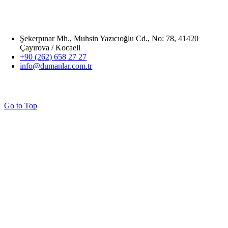
Şekerpınar Mh., Muhsin Yazıcıoğlu Cd., No: 78, 41420
Çayırova / Kocaeli
+90 (262) 658 27 27
info@dumanlar.com.tr
Go to Top