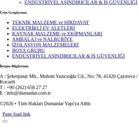
ENDÜSTRİYEL AŞINDIRICILAR & İŞ GÜVENLİĞİ
Ürün Gruplarımız
TEKNİK MALZEME ve HIRDAVAT
ELEKTRİKLİ EV ALETLERİ
KAYNAK MALZEME ve EKİPMANLARI
AMBALAJ ve NALBURİYE
İZOLASYON MALZEMELERİ
BOYA GRUBU
ENDÜSTRİYEL AŞINDIRICILAR & İŞ GÜVENLİĞİ
İletişim Bilgilerimiz
A : Şekerpınar Mh., Muhsin Yazıcıoğlu Cd., No: 78, 41420 Çayırova /
Kocaeli
T : +90 (262) 658 27 27
E : info@dumanlar.com.tr
©2026 • Tüm Hakları Dumanlar Yapı'ya Aittir.
Page load link