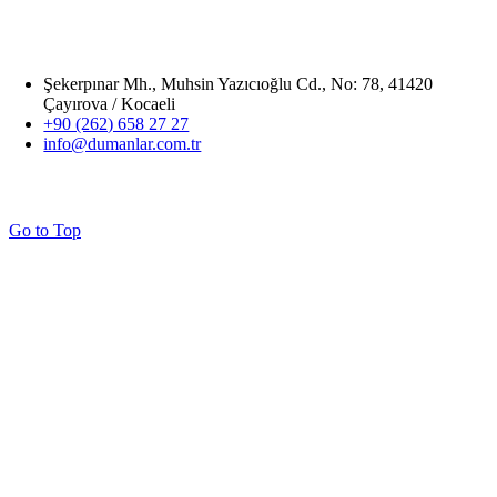
Şekerpınar Mh., Muhsin Yazıcıoğlu Cd., No: 78, 41420
Çayırova / Kocaeli
+90 (262) 658 27 27
info@dumanlar.com.tr
Go to Top