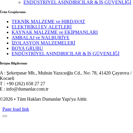
ENDÜSTRİYEL AŞINDIRICILAR & İŞ GÜVENLİĞİ
Ürün Gruplarımız
TEKNİK MALZEME ve HIRDAVAT
ELEKTRİKLİ EV ALETLERİ
KAYNAK MALZEME ve EKİPMANLARI
AMBALAJ ve NALBURİYE
İZOLASYON MALZEMELERİ
BOYA GRUBU
ENDÜSTRİYEL AŞINDIRICILAR & İŞ GÜVENLİĞİ
İletişim Bilgilerimiz
A : Şekerpınar Mh., Muhsin Yazıcıoğlu Cd., No: 78, 41420 Çayırova /
Kocaeli
T : +90 (262) 658 27 27
E : info@dumanlar.com.tr
©2026 • Tüm Hakları Dumanlar Yapı'ya Aittir.
Page load link