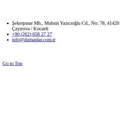
Şekerpınar Mh., Muhsin Yazıcıoğlu Cd., No: 78, 41420
Çayırova / Kocaeli
+90 (262) 658 27 27
info@dumanlar.com.tr
Go to Top